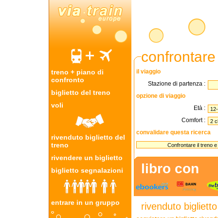
confrontare 
treno + piano di
il viaggio
confronto
Stazione di partenza :
biglietto del treno
opzione di viaggio
voli
Età :
Comfort :
convalidare questa ricerca
rivenduto biglietto del
treno
rivendere un biglietto
libro con
biglietto segnalazioni
entrare in un gruppo
rivenduto biglietto