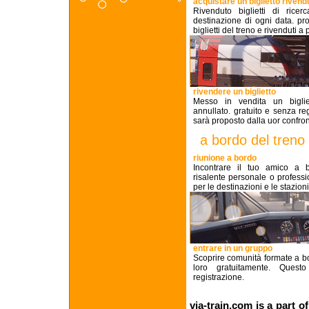
acquistare un biglietto rivend
Rivenduto biglietti di ricer
destinazione di ogni data. pr
biglietti del treno e rivenduti a p
rivendere un biglietto
Messo in vendita un bigli
annullato. gratuito e senza regi
sarà proposto dalla uor confron
a bordo del treno
riunione a bordo
Incontrare il tuo amico a b
risalente personale o professi
per le destinazioni e le stazioni
entrare in un gruppo
Scoprire comunità formate a bor
loro gratuitamente. Quest
registrazione.
via-train.com is a part o